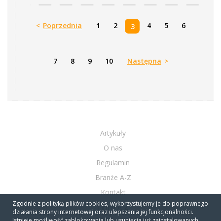
<
Poprzednia
1
2
4
5
6
3
7
8
9
10
Następna
>
Artykuły
O nas
Regulamin
Branże A-Z
Kontakt
Zgodnie z polityką plików cookies, wykorzystujemy je do poprawnego
Firmy A-Z
działania strony internetowej oraz ulepszania jej funkcjonalności.
Istnieje możliwość zablokowania lub usunięcia już zainstalowanych