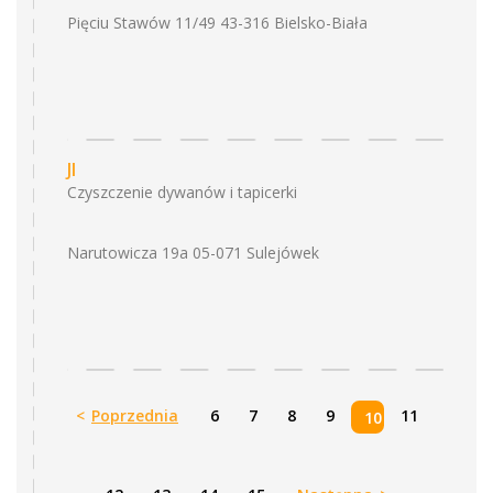
Pięciu Stawów 11/49 43-316 Bielsko-Biała
JI
Czyszczenie dywanów i tapicerki
Narutowicza 19a 05-071 Sulejówek
<
Poprzednia
6
7
8
9
11
10