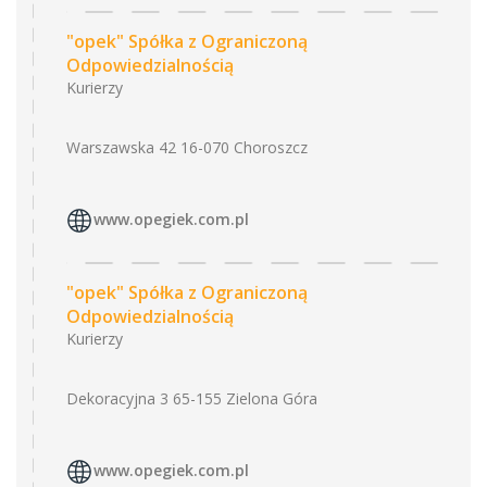
"opek" Spółka z Ograniczoną
Odpowiedzialnością
Kurierzy
Warszawska 42 16-070 Choroszcz
www.opegiek.com.pl
"opek" Spółka z Ograniczoną
Odpowiedzialnością
Kurierzy
Dekoracyjna 3 65-155 Zielona Góra
www.opegiek.com.pl