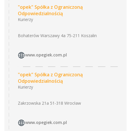
"opek" Spółka z Ograniczoną
Odpowiedzialnością
Kurierzy
Bohaterów Warszawy 4a 75-211 Koszalin
www.opegiek.com.pl
"opek" Spółka z Ograniczoną
Odpowiedzialnością
Kurierzy
Zakrzowska 21a 51-318 Wrocław
www.opegiek.com.pl