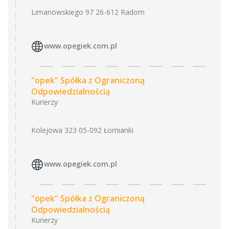
Limanowskiego 97 26-612 Radom
www.opegiek.com.pl
"opek" Spółka z Ograniczoną
Odpowiedzialnością
Kurierzy
Kolejowa 323 05-092 Łomianki
www.opegiek.com.pl
"opek" Spółka z Ograniczoną
Odpowiedzialnością
Kurierzy