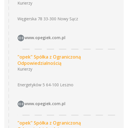
Kurierzy
Węgierska 78 33-300 Nowy Sącz
www.opegiek.com.pl
"opek" Spółka z Ograniczoną
Odpowiedzialnością
Kurierzy
Energetyków 5 64-100 Leszno
www.opegiek.com.pl
"opek" Spółka z Ograniczoną