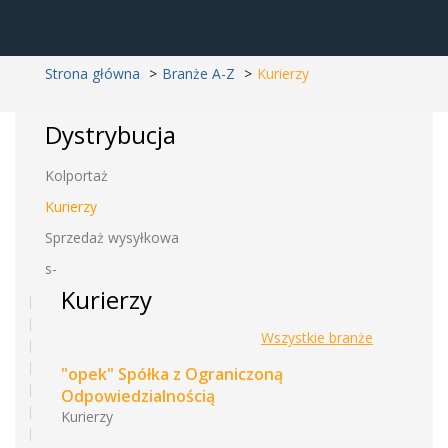
Strona główna
Branże A-Z
Kurierzy
Dystrybucja
Kolportaż
Kurierzy
Sprzedaż wysyłkowa
s-
Kurierzy
Wszystkie branże
"opek" Spółka z Ograniczoną
Odpowiedzialnością
Kurierzy