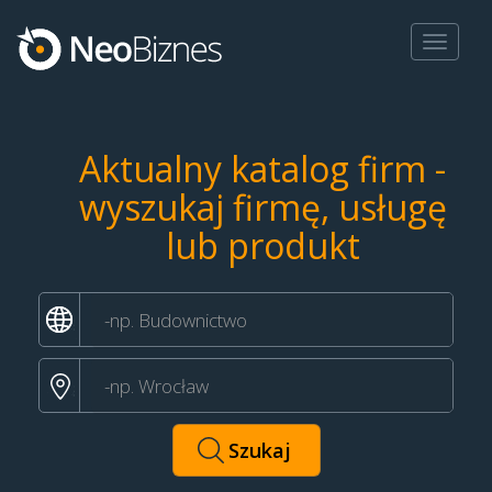
Toggle
navigat
Aktualny katalog firm -
wyszukaj firmę, usługę
lub produkt