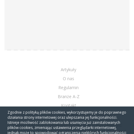
Artykuły
O nas
Regulamin
Branże A-Z
Kontakt
Zgodnie z polityką plików cookies, wykorzystujemy je do poprawnego
Firmy A-Z
działania strony internetowej oraz ulepszania jej funkcjonalności.
Istnieje możliwość zablokowania lub usunięcia już zainstalowanych
Copyright © 2010 - 2020 NeoBiznes.pl All rights reserved.
plików cookies, zmieniając ustawienia przeglądarki internetowej,
10 lecie katalogu NeoBiznes dziękujemy, że jesteście z nami!
jednak może to spowodować ograniczenia niektórych funkcjonalności