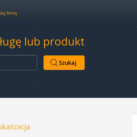
aj firmę
sługę lub produkt
okalizacja