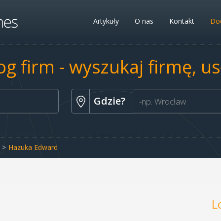
Artykuły
O nas
Kontakt
Dod
og firm - wyszukaj firmę, u
Gdzie?
Hazuka Edward
L