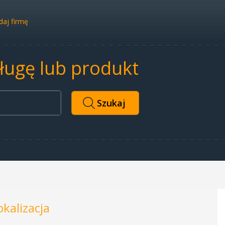
aj firmę
sługę lub produkt
okalizacja