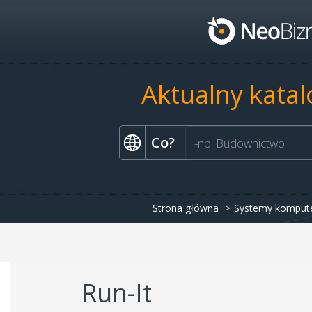
Aktualny katal
Co?
Strona główna
Systemy komput
Run-It