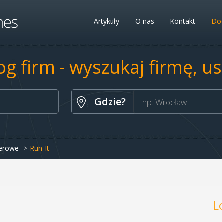
Artykuły
O nas
Kontakt
Dod
og firm - wyszukaj firmę, u
Gdzie?
erowe
Run-It
L