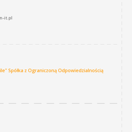
-it.pl
le" Spółka z Ograniczoną Odpowiedzialnością