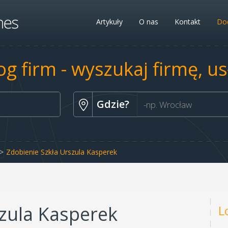
Artykuły
O nas
Kontakt
Dod
og firm - wyszukaj firmę, u
Gdzie?
Zdobienie Szkła Urszula Kasperek
szula Kasperek
L