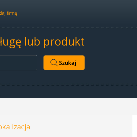
aj firmę
sługę lub produkt
okalizacja