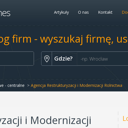
Artykuły
O nas
Kontakt
Dod
og firm - wyszukaj firmę, u
Gdzie?
e - centralne
Agencja Restrukturyzacji i Modernizacji Rolnictwa
zacji i Modernizacji
L