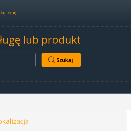
aj firmę
sługę lub produkt
okalizacja