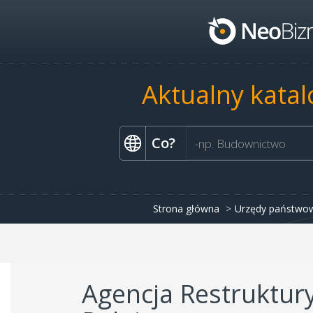
Aktualny katal
Co?
Strona główna
Urzędy państwow
Agencja Restruktury