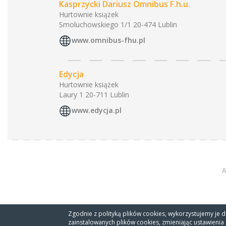
Kasprzycki Dariusz Omnibus F.h.u.
Hurtownie książek
Smoluchowskiego 1/1 20-474 Lublin
www.omnibus-fhu.pl
Edycja
Hurtownie książek
Laury 1 20-711 Lublin
www.edycja.pl
A
Zgodnie z polityką plików cookies, wykorzystujemy je d
zainstalowanych plików cookies, zmieniając ustawienia