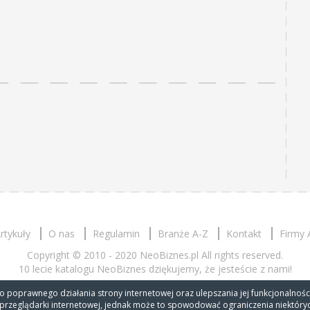
rtykuły
O nas
Regulamin
Branże A-Z
Kontakt
Firmy 
Copyright © 2010 - 2020 NeoBiznes.pl All rights reserved.
10 lecie katalogu NeoBiznes dziękujemy, że jesteście z nami!
o poprawnego działania strony internetowej oraz ulepszania jej funkcjonalności
 przeglądarki internetowej, jednak może to spowodować ograniczenia niektóryc