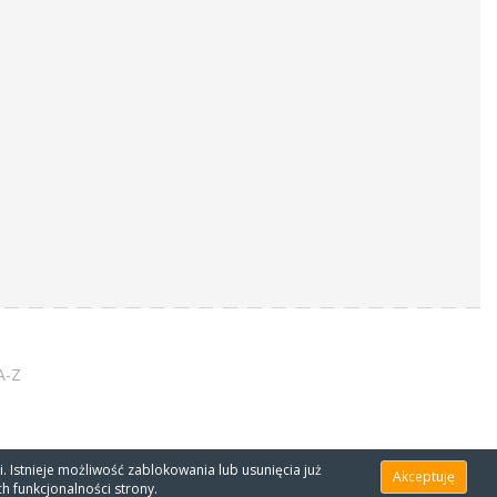
A-Z
. Istnieje możliwość zablokowania lub usunięcia już
Akceptuję
h funkcjonalności strony.