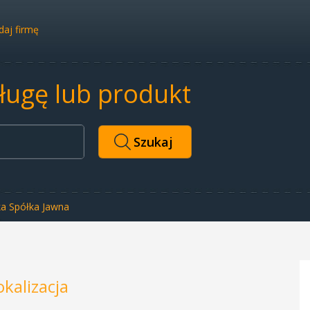
aj firmę
sługę lub produkt
ka Spółka Jawna
okalizacja