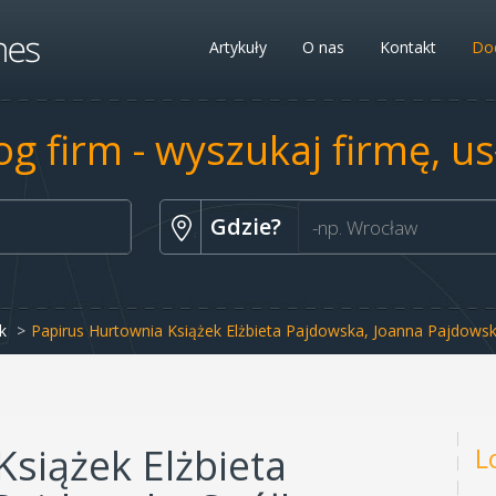
Artykuły
O nas
Kontakt
Dod
og firm - wyszukaj firmę, u
Gdzie?
k
Papirus Hurtownia Książek Elżbieta Pajdowska, Joanna Pajdows
siążek Elżbieta
L