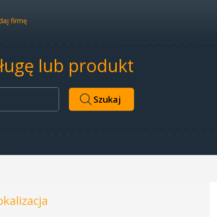
aj firmę
sługę lub produkt
okalizacja