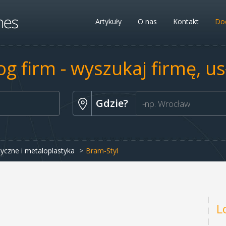
Artykuły
O nas
Kontakt
Dod
og firm - wyszukaj firmę, u
Gdzie?
yczne i metaloplastyka
Bram-Styl
L