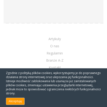
Artykuły
O nas
Regulamin
Branże A-Z
Kontakt
Zgodnie z polityką plików cookies, wykorzystujemy je do poprawnego
Firmy A-Z
działania strony internetowej oraz ulepszania jej funkcjonalności.
Istnieje możliwość zablokowania lub usunięcia już zainstalowanych
Copyright © 2010 - 2020 NeoBiznes.pl All rights reserved.
plików cookies, zmieniając ustawienia przeglądarki internetowej,
10 lecie katalogu NeoBiznes dziękujemy, że jesteście z nami!
jednak może to spowodować ograniczenia niektórych funkcjonalności
strony.
Akceptuję