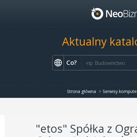
Aktualny katal
Co?
Strona główna
Serwisy komput
"etos" Spółka z Og