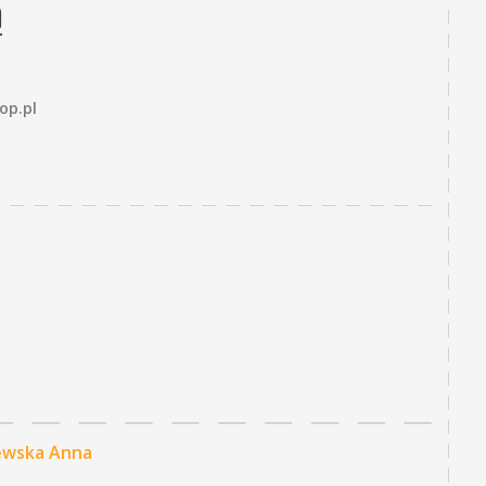
ą
op.pl
ewska Anna