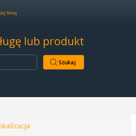
aj firmę
sługę lub produkt
okalizacja