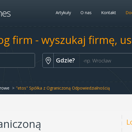
Artykuły
O nas
Kontakt
Dod
og firm - wyszukaj firmę, u
Gdzie?
erowe
"etos" Spółka z Ograniczoną Odpowiedzialnością
raniczoną
L