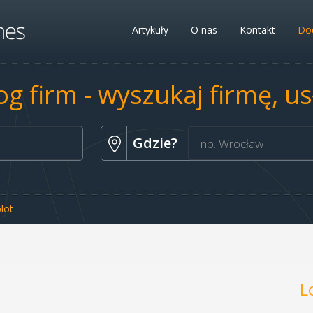
Artykuły
O nas
Kontakt
Dod
og firm - wyszukaj firmę, u
Gdzie?
lot
L