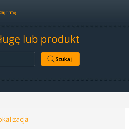
aj firmę
sługę lub produkt
okalizacja