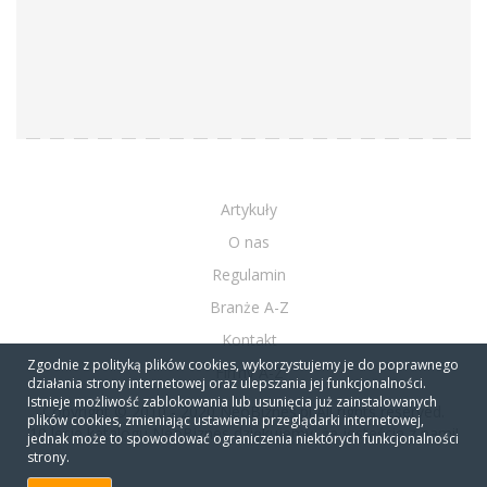
Artykuły
O nas
Regulamin
Branże A-Z
Kontakt
Zgodnie z polityką plików cookies, wykorzystujemy je do poprawnego
Firmy A-Z
działania strony internetowej oraz ulepszania jej funkcjonalności.
Istnieje możliwość zablokowania lub usunięcia już zainstalowanych
Copyright © 2010 - 2020 NeoBiznes.pl All rights reserved.
plików cookies, zmieniając ustawienia przeglądarki internetowej,
10 lecie katalogu NeoBiznes dziękujemy, że jesteście z nami!
jednak może to spowodować ograniczenia niektórych funkcjonalności
strony.