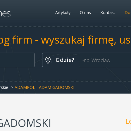
Artykuły
O nas
Kontakt
Dod
og firm - wyszukaj firmę, u
Gdzie?
rskie
ADAMPOL - ADAM GADOMSKI
GADOMSKI
L