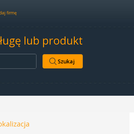
aj firmę
sługę lub produkt
okalizacja