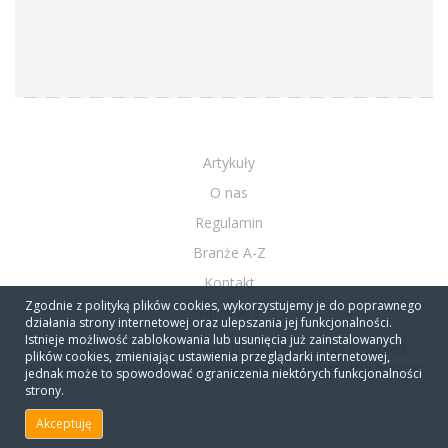
Artykuły
O nas
Regulamin
Branże A-Z
Kontakt
Zgodnie z polityką plików cookies, wykorzystujemy je do poprawnego
Firmy A-Z
działania strony internetowej oraz ulepszania jej funkcjonalności.
Istnieje możliwość zablokowania lub usunięcia już zainstalowanych
Copyright © 2010 - 2020 NeoBiznes.pl All rights reserved.
plików cookies, zmieniając ustawienia przeglądarki internetowej,
10 lecie katalogu NeoBiznes dziękujemy, że jesteście z nami!
jednak może to spowodować ograniczenia niektórych funkcjonalności
strony.
Akceptuję