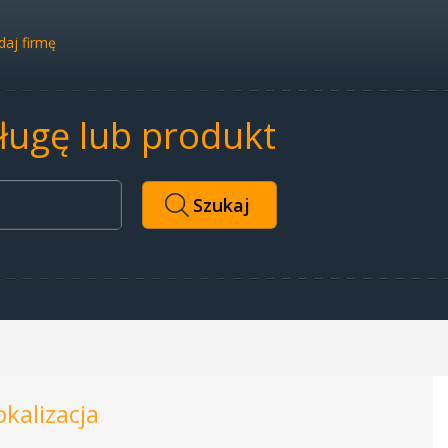
aj firmę
sługę lub produkt
okalizacja