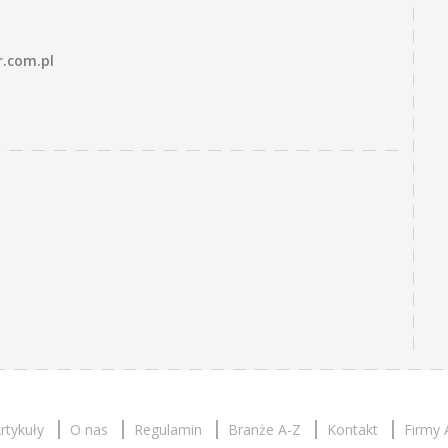
r.com.pl
rtykuły
O nas
Regulamin
Branże A-Z
Kontakt
Firmy 