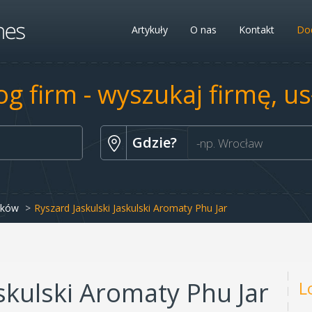
Artykuły
O nas
Kontakt
Dod
og firm - wyszukaj firmę, u
Gdzie?
ików
Ryszard Jaskulski Jaskulski Aromaty Phu Jar
askulski Aromaty Phu Jar
L