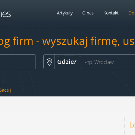
Artykuły
O nas
Kontakt
Dod
og firm - wyszukaj firmę, u
Gdzie?
Baca J
L