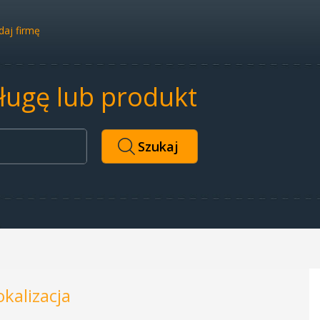
aj firmę
sługę lub produkt
okalizacja