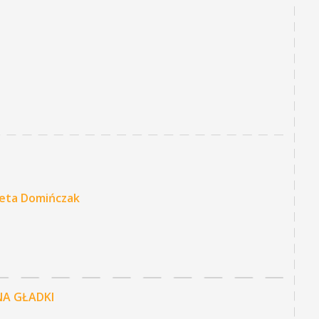
ieta Domińczak
NA GŁADKI