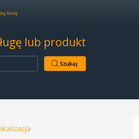
aj firmę
sługę lub produkt
okalizacja