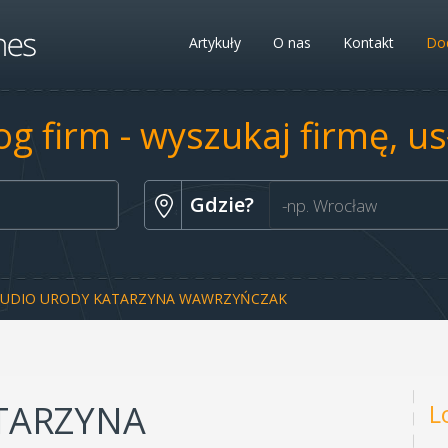
Artykuły
O nas
Kontakt
Dod
og firm - wyszukaj firmę, u
Gdzie?
TUDIO URODY KATARZYNA WAWRZYŃCZAK
TARZYNA
L