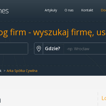
Artykuły
O nas
Kontakt
Dod
og firm - wyszukaj firmę, u
Gdzie?
k
Arka Spółka Cywilna
a
L