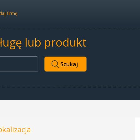
aj firmę
sługę lub produkt
okalizacja