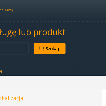
aj firmę
sługę lub produkt
ią
okalizacja