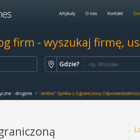
Artykuły
O nas
Kontakt
Dod
og firm - wyszukaj firmę, u
Gdzie?
czne - drogerie
"ambra" Spółka z Ograniczoną Odpowiedzialnośc
graniczoną
L