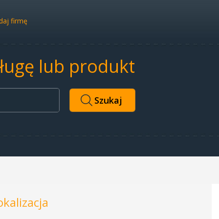
aj firmę
sługę lub produkt
okalizacja