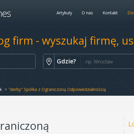
Artykuły
O nas
Kontakt
Dod
og firm - wyszukaj firmę, u
Gdzie?
k
"derby" Spółka z Ograniczoną Odpowiedzialnością
graniczoną
L