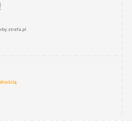
ą
by.strefa.pl
lnością