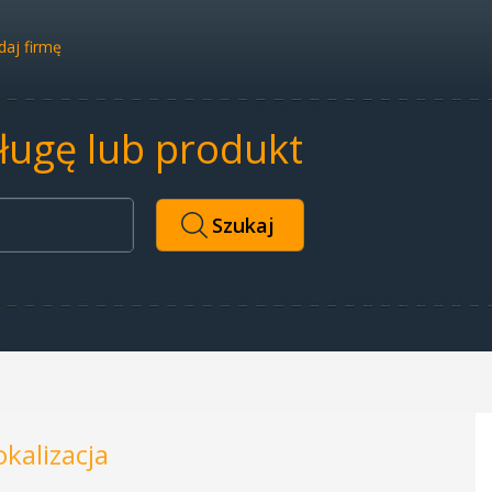
aj firmę
sługę lub produkt
okalizacja