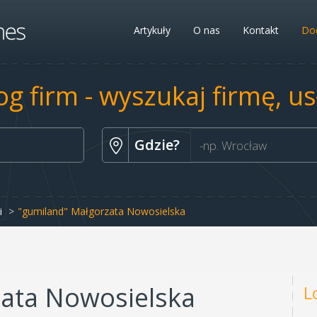
Artykuły
O nas
Kontakt
Dod
og firm - wyszukaj firmę, u
Gdzie?
i
"gumiland" Małgorzata Nowosielska
zata Nowosielska
L