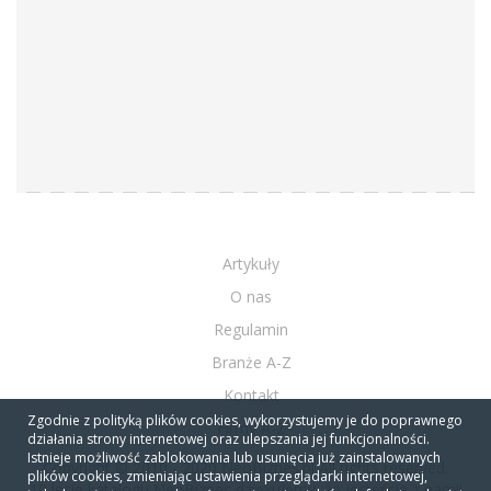
Artykuły
O nas
Regulamin
Branże A-Z
Kontakt
Zgodnie z polityką plików cookies, wykorzystujemy je do poprawnego
Firmy A-Z
działania strony internetowej oraz ulepszania jej funkcjonalności.
Istnieje możliwość zablokowania lub usunięcia już zainstalowanych
Copyright © 2010 - 2020 NeoBiznes.pl All rights reserved.
plików cookies, zmieniając ustawienia przeglądarki internetowej,
10 lecie katalogu NeoBiznes dziękujemy, że jesteście z nami!