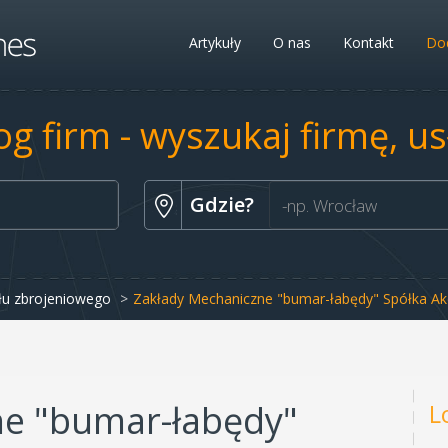
Artykuły
O nas
Kontakt
Dod
og firm - wyszukaj firmę, u
Gdzie?
łu zbrojeniowego
Zakłady Mechaniczne "bumar-łabędy" Spółka Ak
ne "bumar-łabędy"
L