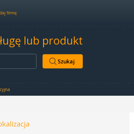
aj firmę
sługę lub produkt
cyjna
okalizacja