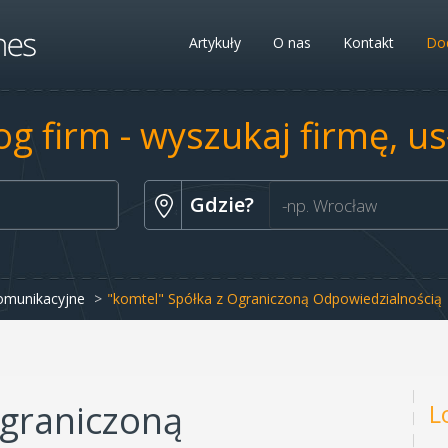
Artykuły
O nas
Kontakt
Dod
og firm - wyszukaj firmę, u
Gdzie?
komunikacyjne
"komtel" Spółka z Ograniczoną Odpowiedzialnością
Ograniczoną
L