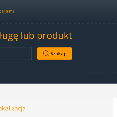
aj firmę
sługę lub produkt
okalizacja