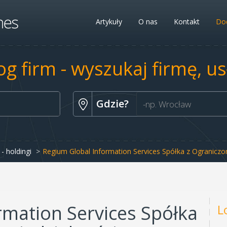
Artykuły
O nas
Kontakt
Dod
og firm - wyszukaj firmę, u
Gdzie?
- holdingi
Regium Global Information Services Spółka z Ogranicz
rmation Services Spółka
L