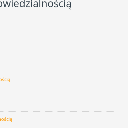
wiedzialnością
ością
nością