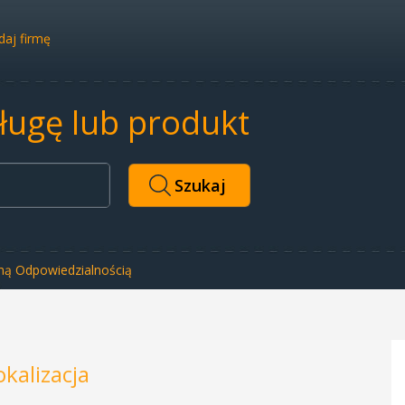
aj firmę
sługę lub produkt
oną Odpowiedzialnością
okalizacja