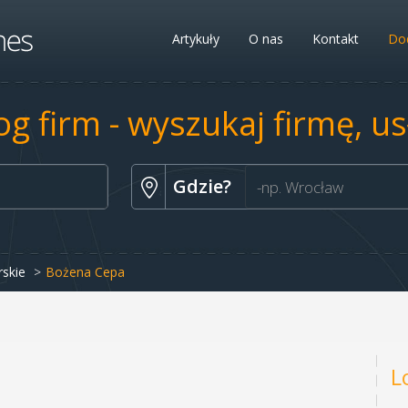
Artykuły
O nas
Kontakt
Dod
og firm - wyszukaj firmę, u
Gdzie?
rskie
Bożena Cepa
L