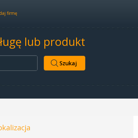
aj firmę
sługę lub produkt
okalizacja