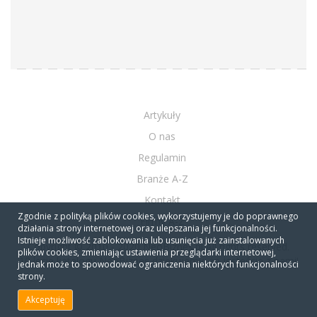
Artykuły
O nas
Regulamin
Branże A-Z
Kontakt
Zgodnie z polityką plików cookies, wykorzystujemy je do poprawnego
Firmy A-Z
działania strony internetowej oraz ulepszania jej funkcjonalności.
Istnieje możliwość zablokowania lub usunięcia już zainstalowanych
Copyright © 2010 - 2020 NeoBiznes.pl All rights reserved.
plików cookies, zmieniając ustawienia przeglądarki internetowej,
10 lecie katalogu NeoBiznes dziękujemy, że jesteście z nami!
jednak może to spowodować ograniczenia niektórych funkcjonalności
strony.
Akceptuję