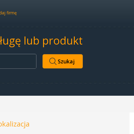
aj firmę
sługę lub produkt
okalizacja