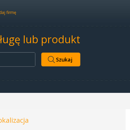
aj firmę
sługę lub produkt
okalizacja