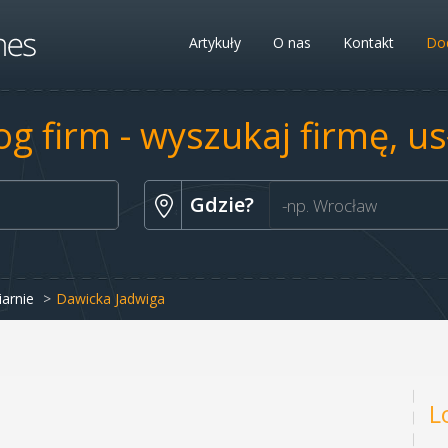
Artykuły
O nas
Kontakt
Dod
og firm - wyszukaj firmę, u
Gdzie?
iarnie
Dawicka Jadwiga
L