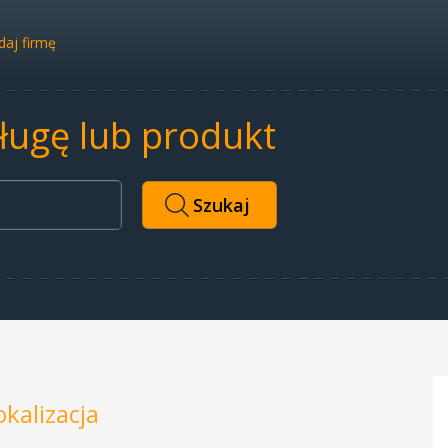
aj firmę
sługę lub produkt
okalizacja