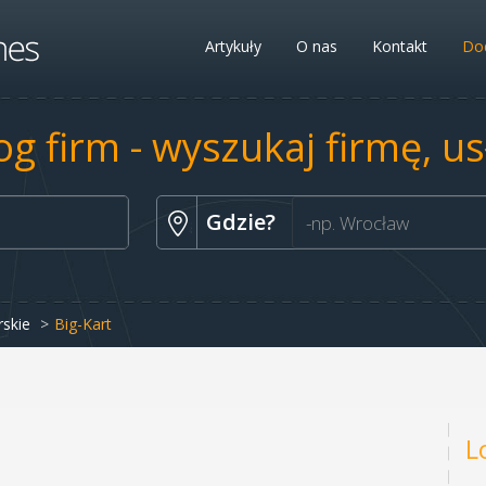
Artykuły
O nas
Kontakt
Dod
og firm - wyszukaj firmę, u
Gdzie?
rskie
Big-Kart
L