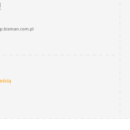
ą
p.bisman.com.pl
ością