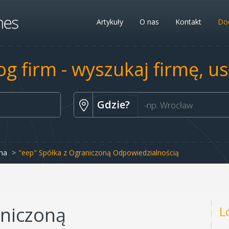
Artykuły
O nas
Kontakt
Dod
og firm - wyszukaj firmę, u
Gdzie?
na
"eep" Spółka z Ograniczoną Odpowiedzialnością
aniczoną
L