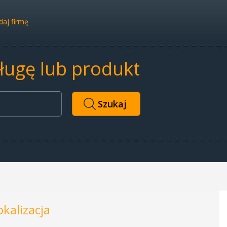
aj firmę
sługę lub produkt
okalizacja