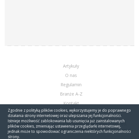
Artykuły
O nas
Regulamin
Branże A-Z
Kontakt
Zgodnie z polityką plików cookies, wykorzystujemy je do poprawnego
Firmy A-Z
działania strony internetowej oraz ulepszania jej funkcjonalności.
Istnieje możliwość zablokowania lub usunięcia już zainstalowanych
Copyright © 2010 - 2020 NeoBiznes.pl All rights reserved.
plików cookies, zmieniając ustawienia przeglądarki internetowej,
10 lecie katalogu NeoBiznes dziękujemy, że jesteście z nami!
jednak może to spowodować ograniczenia niektórych funkcjonalności
strony.