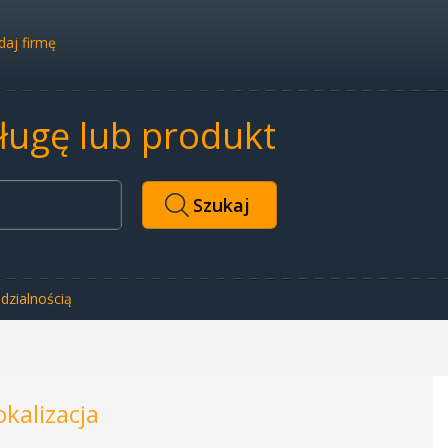
aj firmę
sługę lub produkt
dzialnością
okalizacja