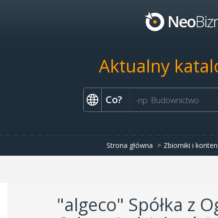
Aktualny katal
Co?
Strona główna
Zbiorniki i konte
"algeco" Spółka z 