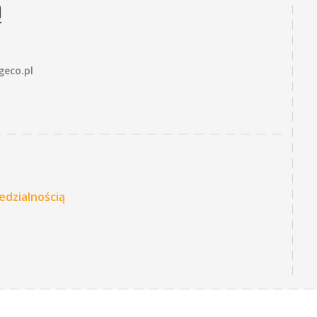
ą
geco.pl
edzialnością