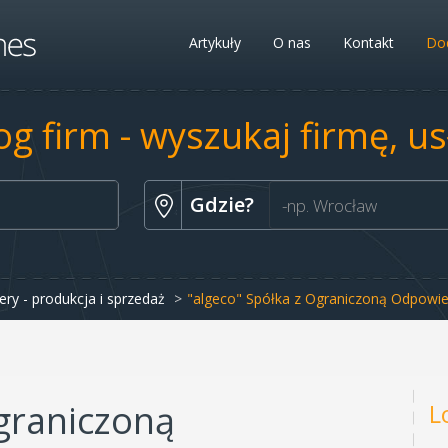
Artykuły
O nas
Kontakt
Dod
og firm - wyszukaj firmę, u
Gdzie?
nery - produkcja i sprzedaż
"algeco" Spółka z Ograniczoną Odpowie
Ograniczoną
L