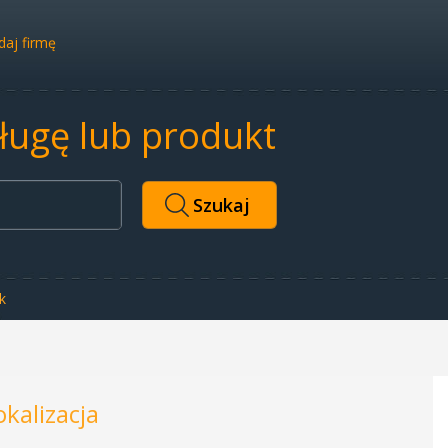
aj firmę
sługę lub produkt
k
okalizacja