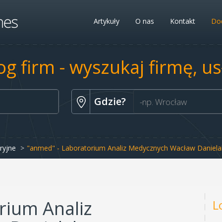
Artykuły
O nas
Kontakt
Dod
og firm - wyszukaj firmę, u
Gdzie?
ryjne
"anmed" - Laboratorium Analiz Medycznych Wacław Daniela
rium Analiz
L