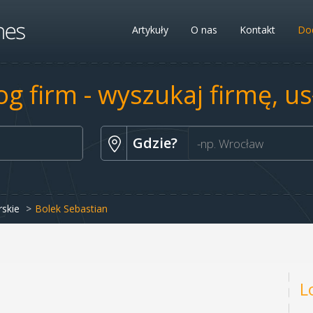
Artykuły
O nas
Kontakt
Dod
og firm - wyszukaj firmę, u
Gdzie?
rskie
Bolek Sebastian
L