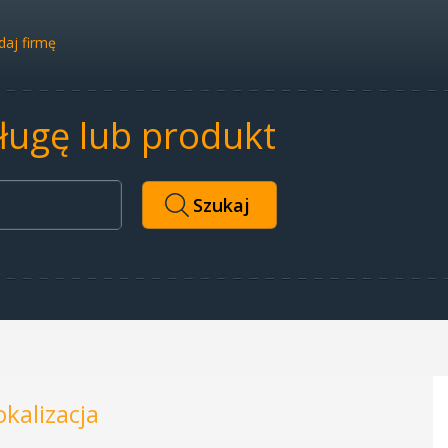
aj firmę
sługę lub produkt
okalizacja