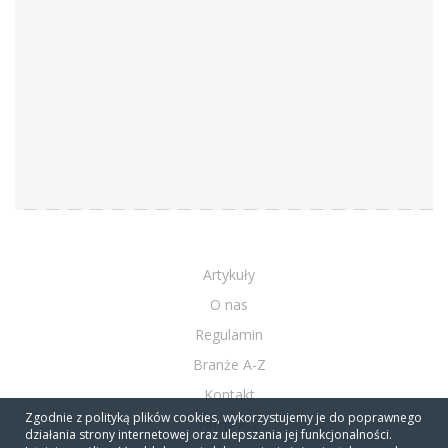
Artykuły
O nas
Regulamin
Branże A-Z
Kontakt
Zgodnie z polityką plików cookies, wykorzystujemy je do poprawnego
Firmy A-Z
działania strony internetowej oraz ulepszania jej funkcjonalności.