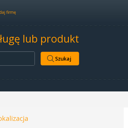
aj firmę
sługę lub produkt
okalizacja