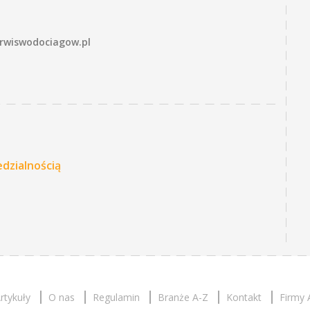
rwiswodociagow.pl
dzialnością
rtykuły
O nas
Regulamin
Branże A-Z
Kontakt
Firmy 