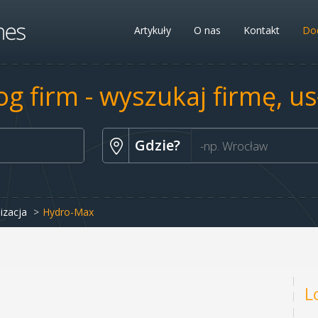
Artykuły
O nas
Kontakt
Dod
og firm - wyszukaj firmę, u
Gdzie?
izacja
Hydro-Max
L