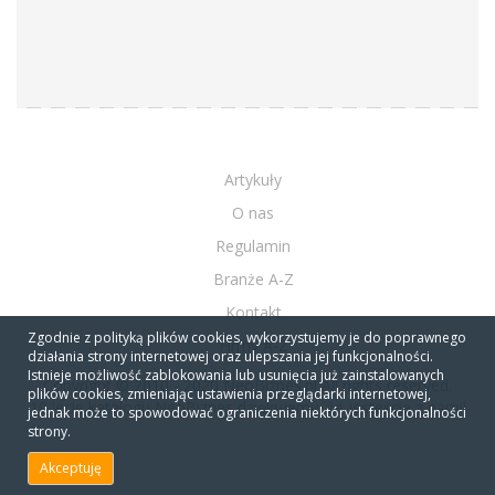
Artykuły
O nas
Regulamin
Branże A-Z
Kontakt
Zgodnie z polityką plików cookies, wykorzystujemy je do poprawnego
Firmy A-Z
działania strony internetowej oraz ulepszania jej funkcjonalności.
Istnieje możliwość zablokowania lub usunięcia już zainstalowanych
Copyright © 2010 - 2020 NeoBiznes.pl All rights reserved.
plików cookies, zmieniając ustawienia przeglądarki internetowej,
10 lecie katalogu NeoBiznes dziękujemy, że jesteście z nami!
jednak może to spowodować ograniczenia niektórych funkcjonalności
strony.
Akceptuję