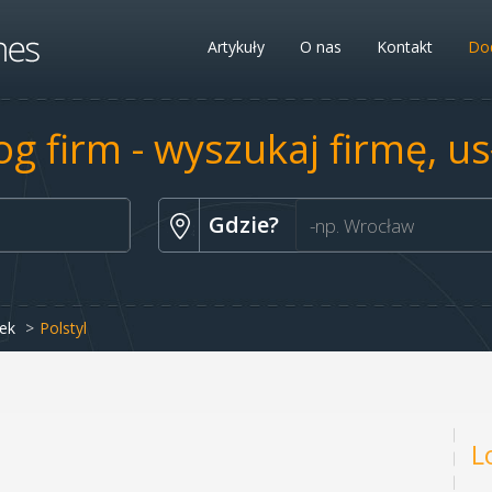
Artykuły
O nas
Kontakt
Dod
og firm - wyszukaj firmę, u
Gdzie?
ek
Polstyl
L