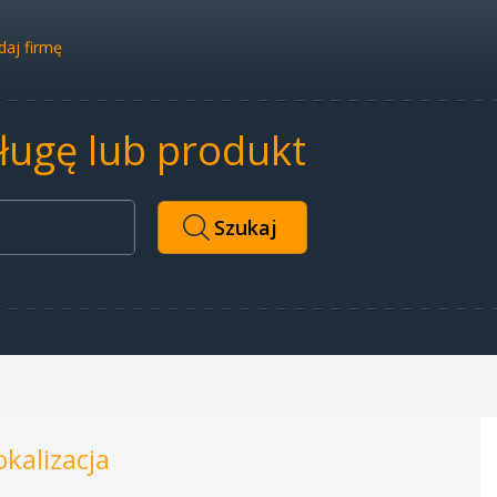
aj firmę
sługę lub produkt
okalizacja