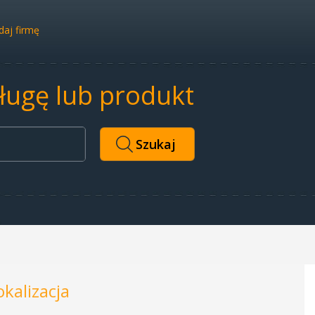
aj firmę
sługę lub produkt
okalizacja