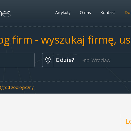
Artykuły
O nas
Kontakt
Dod
og firm - wyszukaj firmę, u
Gdzie?
Ogród zoologiczny
L