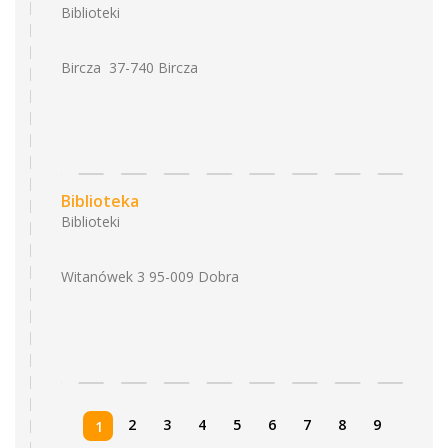
Biblioteki
Bircza 37-740 Bircza
Biblioteka
Biblioteki
Witanówek 3 95-009 Dobra
2
3
4
5
6
7
8
9
1