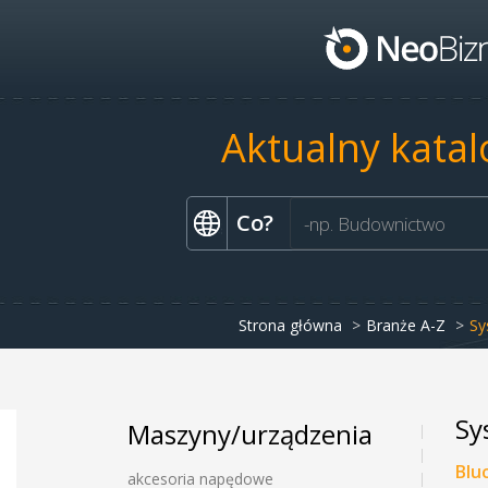
Aktualny katal
Co?
Strona główna
Branże A-Z
Sy
Sy
Maszyny/urządzenia
Blu
akcesoria napędowe