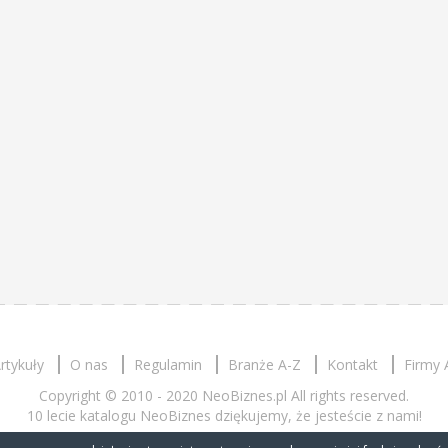
rtykuły
O nas
Regulamin
Branże A-Z
Kontakt
Firmy 
Copyright © 2010 - 2020 NeoBiznes.pl All rights reserved.
10 lecie katalogu NeoBiznes dziękujemy, że jesteście z nami!