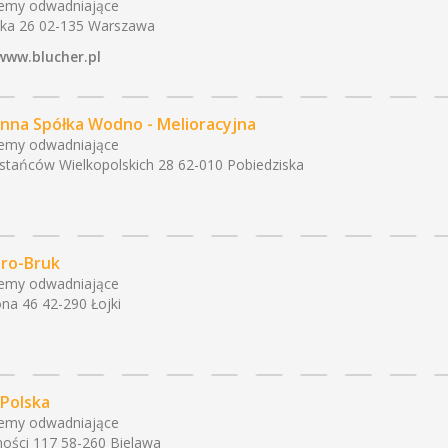
emy odwadniające
cka 26 02-135 Warszawa
www.blucher.pl
nna Spółka Wodno - Melioracyjna
emy odwadniające
tańców Wielkopolskich 28 62-010 Pobiedziska
ro-Bruk
emy odwadniające
ona 46 42-290 Łojki
-Polska
emy odwadniające
ości 117 58-260 Bielawa