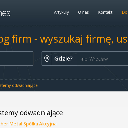
Artykuły
O nas
Kontakt
Dod
og firm - wyszukaj firmę, u
Gdzie?
stemy odwadniające
stemy odwadniające
cher Metal Spółka Akcyjna