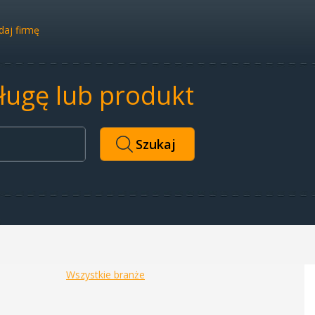
aj firmę
sługę lub produkt
Wszystkie branże