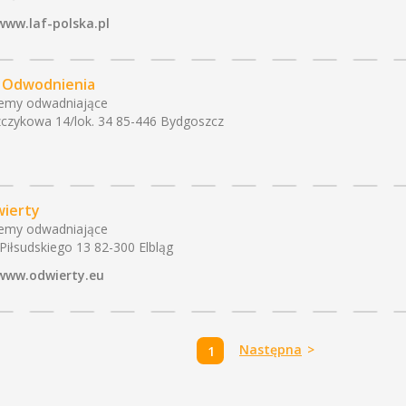
www.laf-polska.pl
Odwodnienia
emy odwadniające
czykowa 14/lok. 34 85-446 Bydgoszcz
ierty
emy odwadniające
J. Piłsudskiego 13 82-300 Elbląg
www.odwierty.eu
Następna
>
1