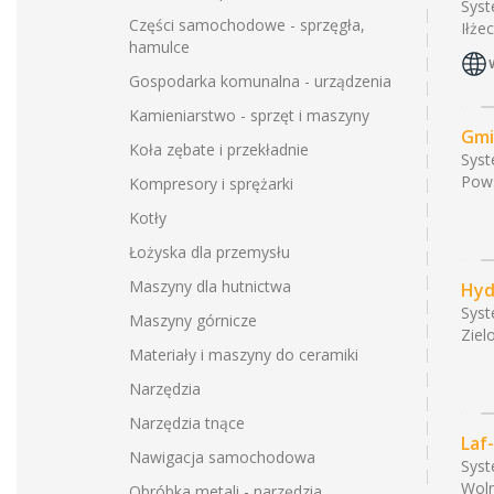
Syst
Części samochodowe - sprzęgła,
Iłże
hamulce
Gospodarka komunalna - urządzenia
Kamieniarstwo - sprzęt i maszyny
Gmi
Koła zębate i przekładnie
Syst
Pows
Kompresory i sprężarki
Kotły
Łożyska dla przemysłu
Maszyny dla hutnictwa
Hyd
Syst
Maszyny górnicze
Ziel
Materiały i maszyny do ceramiki
Narzędzia
Narzędzia tnące
Laf
Nawigacja samochodowa
Syst
Woln
Obróbka metali - narzędzia