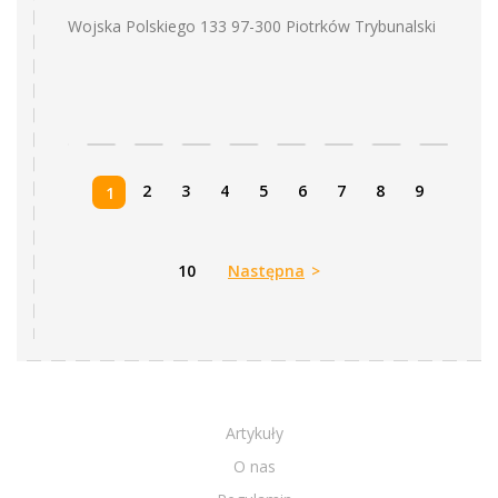
Wojska Polskiego 133 97-300 Piotrków Trybunalski
2
3
4
5
6
7
8
9
1
10
Następna
>
Artykuły
O nas