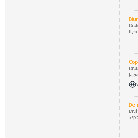
Biu
Druk
Ryne
Cop
Druk
Jagi
De
Druk
Szpi