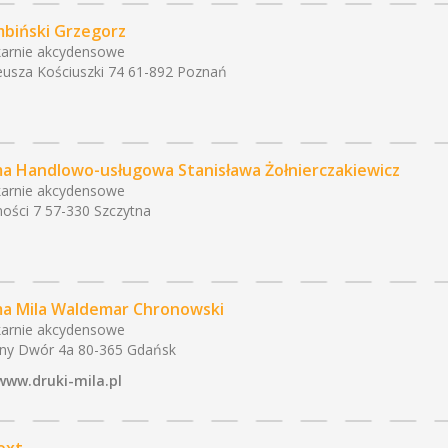
biński Grzegorz
arnie akcydensowe
usza Kościuszki 74 61-892 Poznań
ma Handlowo-usługowa Stanisława Żołnierczakiewicz
arnie akcydensowe
ości 7 57-330 Szczytna
ma Mila Waldemar Chronowski
arnie akcydensowe
ny Dwór 4a 80-365 Gdańsk
www.druki-mila.pl