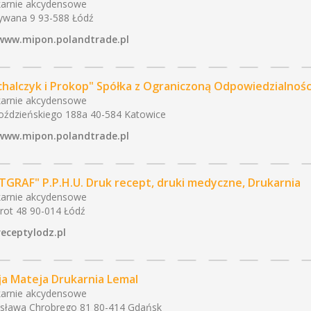
arnie akcydensowe
ywana 9 93-588 Łódź
www.mipon.polandtrade.pl
chalczyk i Prokop" Spółka z Ograniczoną Odpowiedzialnośc
arnie akcydensowe
Roździeńskiego 188a 40-584 Katowice
www.mipon.polandtrade.pl
TGRAF" P.P.H.U. Druk recept, druki medyczne, Drukarnia
arnie akcydensowe
ot 48 90-014 Łódź
receptylodz.pl
cja Mateja Drukarnia Lemal
arnie akcydensowe
sława Chrobrego 81 80-414 Gdańsk