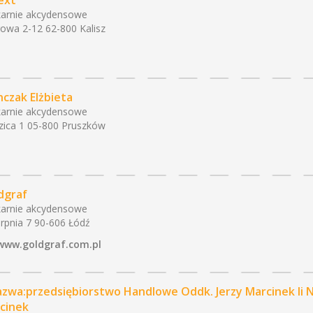
ext
arnie akcydensowe
owa 2-12 62-800 Kalisz
nczak Elżbieta
arnie akcydensowe
zica 1 05-800 Pruszków
dgraf
arnie akcydensowe
erpnia 7 90-606 Łódź
www.goldgraf.com.pl
Nazwa:przedsiębiorstwo Handlowe Oddk. Jerzy Marcinek Ii N
cinek