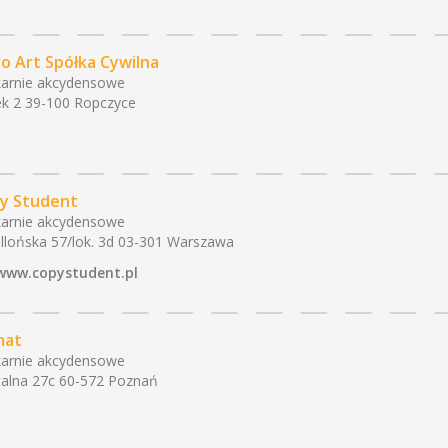
ro Art Spółka Cywilna
arnie akcydensowe
k 2 39-100 Ropczyce
y Student
arnie akcydensowe
ellońska 57/lok. 3d 03-301 Warszawa
www.copystudent.pl
mat
arnie akcydensowe
talna 27c 60-572 Poznań