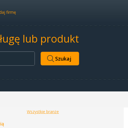
aj firmę
sługę lub produkt
Wszystkie branże
ią