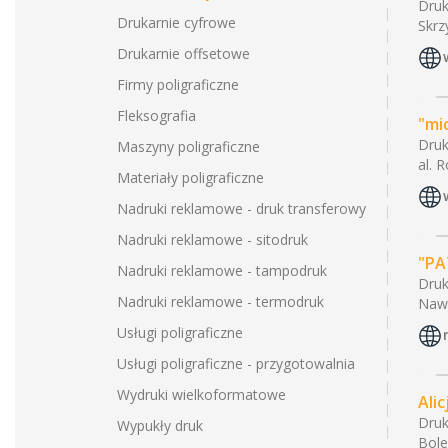
Druk
Drukarnie cyfrowe
Skrz
Drukarnie offsetowe
Firmy poligraficzne
Fleksografia
"mi
Druk
Maszyny poligraficzne
al. 
Materiały poligraficzne
Nadruki reklamowe - druk transferowy
Nadruki reklamowe - sitodruk
"PA
Nadruki reklamowe - tampodruk
Druk
Nadruki reklamowe - termodruk
Nawr
Usługi poligraficzne
Usługi poligraficzne - przygotowalnia
Wydruki wielkoformatowe
Ali
Druk
Wypukły druk
Bole