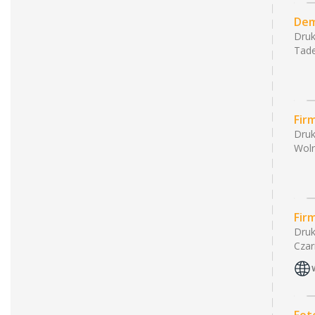
Dem
Druk
Tade
Fir
Druk
Woln
Fir
Druk
Czar