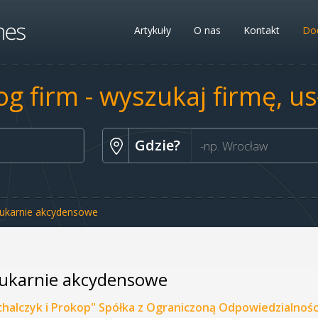
Artykuły
O nas
Kontakt
Dod
og firm - wyszukaj firmę, u
Gdzie?
ukarnie akcydensowe
ukarnie akcydensowe
chalczyk i Prokop" Spółka z Ograniczoną Odpowiedzialnośc