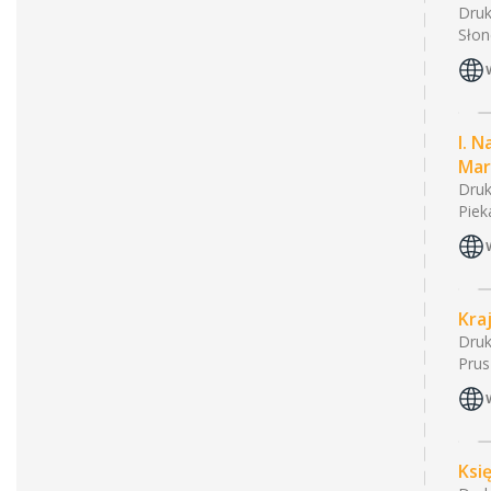
Druk
Słon
I. 
Mar
Druk
Piek
Kra
Druk
Prus
Ksi