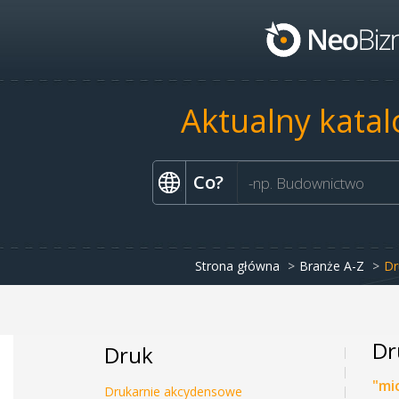
Aktualny katal
Co?
Strona główna
Branże A-Z
Dr
Dr
Druk
"mi
Drukarnie akcydensowe