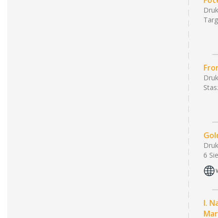
Fot
Druk
Targ
Fro
Druk
Stas
Gol
Druk
6 Si
I. 
Mar