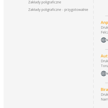
Zakłady poligraficzne
Zakłady poligraficzne - przygotowalnie
Anp
Druk
Felc
Aut
Druk
Toru
Bir
Druk
Nam