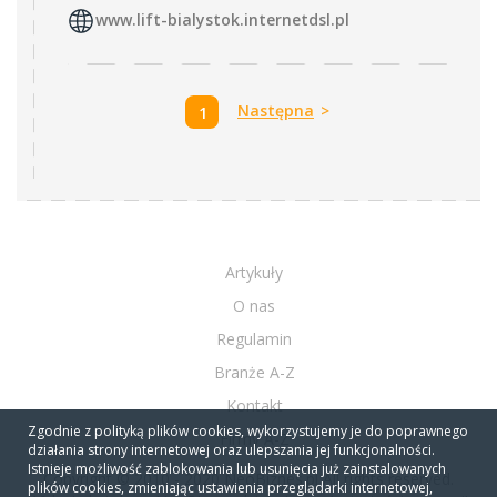
www.lift-bialystok.internetdsl.pl
Następna
>
1
Artykuły
O nas
Regulamin
Branże A-Z
Kontakt
Zgodnie z polityką plików cookies, wykorzystujemy je do poprawnego
Firmy A-Z
działania strony internetowej oraz ulepszania jej funkcjonalności.
Istnieje możliwość zablokowania lub usunięcia już zainstalowanych
Copyright © 2010 - 2020 NeoBiznes.pl All rights reserved.
plików cookies, zmieniając ustawienia przeglądarki internetowej,