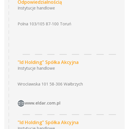
Odpowiedzialnością
Instytucje handlowe
Polna 103/105 87-100 Toruń
"ld Holding" Spółka Akcyjna
Instytucje handlowe
Wrocławska 101 58-306 Wałbrzych
www.eldar.com.pl
"ld Holding" Spółka Akcyjna
Instytucje handlowe