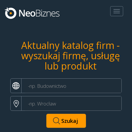
Toggle
navigat
Aktualny katalog firm -
wyszukaj firmę, usługę
lub produkt