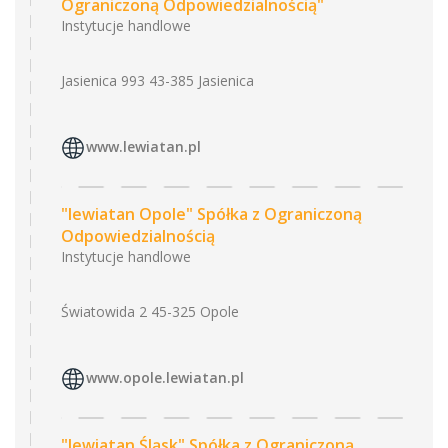
Ograniczoną Odpowiedzialnością"
Instytucje handlowe
Jasienica 993 43-385 Jasienica
www.lewiatan.pl
"lewiatan Opole" Spółka z Ograniczoną
Odpowiedzialnością
Instytucje handlowe
Światowida 2 45-325 Opole
www.opole.lewiatan.pl
"lewiatan Śląsk" Spółka z Ograniczoną