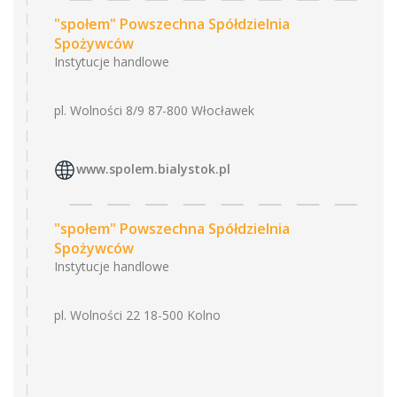
"społem" Powszechna Spółdzielnia
Spożywców
Instytucje handlowe
pl. Wolności 8/9 87-800 Włocławek
www.spolem.bialystok.pl
"społem" Powszechna Spółdzielnia
Spożywców
Instytucje handlowe
pl. Wolności 22 18-500 Kolno