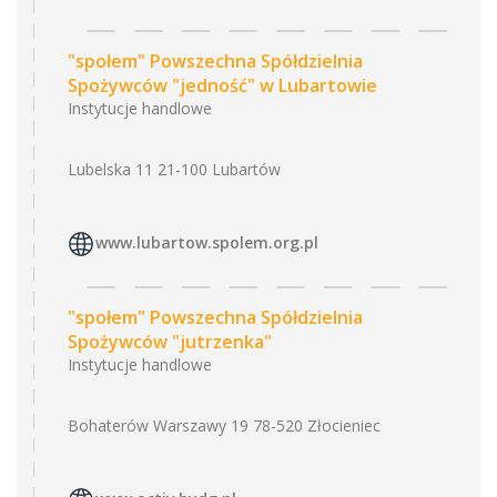
"społem" Powszechna Spółdzielnia
Spożywców "jedność" w Lubartowie
Instytucje handlowe
Lubelska 11 21-100 Lubartów
www.lubartow.spolem.org.pl
"społem" Powszechna Spółdzielnia
Spożywców "jutrzenka"
Instytucje handlowe
Bohaterów Warszawy 19 78-520 Złocieniec