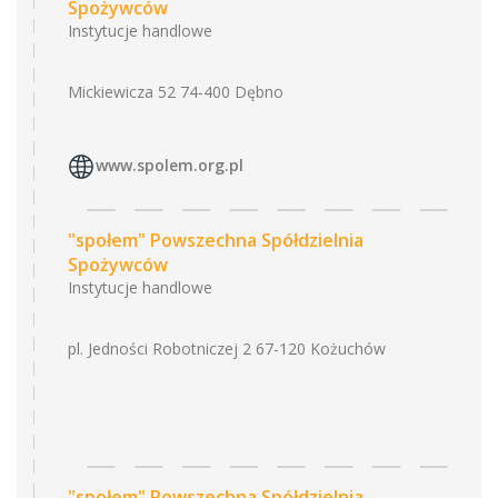
Spożywców
Instytucje handlowe
Mickiewicza 52 74-400 Dębno
www.spolem.org.pl
"społem" Powszechna Spółdzielnia
Spożywców
Instytucje handlowe
pl. Jedności Robotniczej 2 67-120 Kożuchów
"społem" Powszechna Spółdzielnia