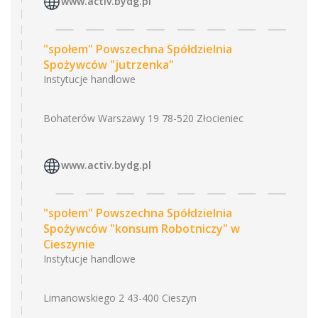
www.activ.bydg.pl
"społem" Powszechna Spółdzielnia
Spożywców "jutrzenka"
Instytucje handlowe
Bohaterów Warszawy 19 78-520 Złocieniec
www.activ.bydg.pl
"społem" Powszechna Spółdzielnia
Spożywców "konsum Robotniczy" w
Cieszynie
Instytucje handlowe
Limanowskiego 2 43-400 Cieszyn