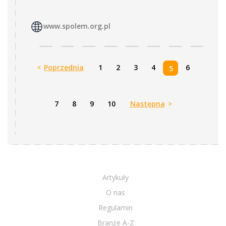
www.spolem.org.pl
<
Poprzednia
1
2
3
4
6
5
7
8
9
10
Następna
>
Artykuły
O nas
Regulamin
Branże A-Z