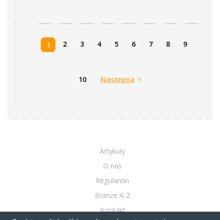
2
3
4
5
6
7
8
9
1
10
Następna
>
Artykuły
O nas
Regulamin
Branże A-Z
Kontakt